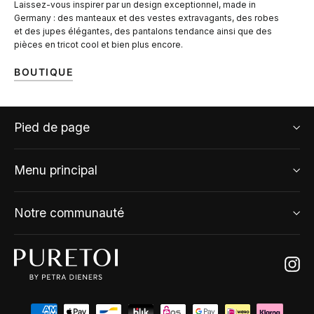
Laissez-vous inspirer par un design exceptionnel, made in
Germany : des manteaux et des vestes extravagants, des robes
et des jupes élégantes, des pantalons tendance ainsi que des
pièces en tricot cool et bien plus encore.
BOUTIQUE
Pied de page
Menu principal
Notre communauté
Ins