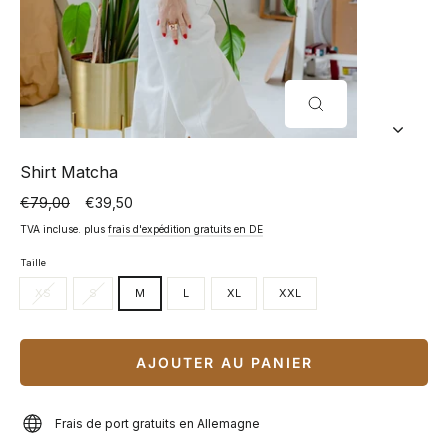
FERMER
(ESC)
Shirt Matcha
€79,00
€39,50
Prix
Prix
normal
spécial
TVA incluse. plus
frais d'expédition gratuits en DE
Taille
XS
S
M
L
XL
XXL
AJOUTER AU PANIER
Frais de port gratuits en Allemagne