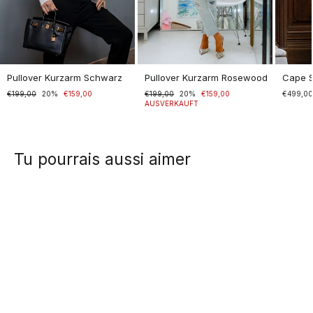
Pullover Kurzarm Schwarz
Pullover Kurzarm Rosewood
Cape 
Normaler
€199,00
Sonderpreis
20%
€159,00
Normaler
€199,00
Sonderpreis
20%
€159,00
€499,0
Preis
Preis
AUSVERKAUFT
Tu pourrais aussi aimer