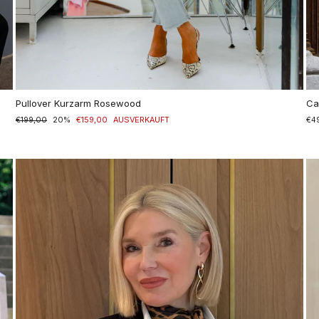
Pullover Kurzarm Rosewood
Ca
Normaler
€199,00
Sonderpreis
20%
€159,00
AUSVERKAUFT
€4
Preis