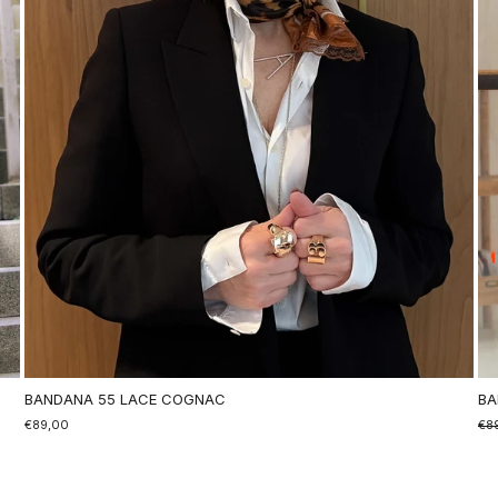
BANDANA 55 LACE COGNAC
BA
€89,00
Nor
€8
So
Pre