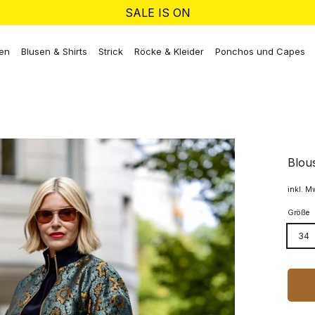
SALE IS ON
ken
Blusen & Shirts
Strick
Röcke & Kleider
Ponchos und Capes
Blou
inkl. M
Größe
34