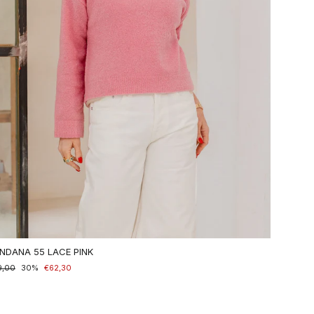
NDANA 55 LACE PINK
maler
9,00
nderpreis
30%
€62,30
is