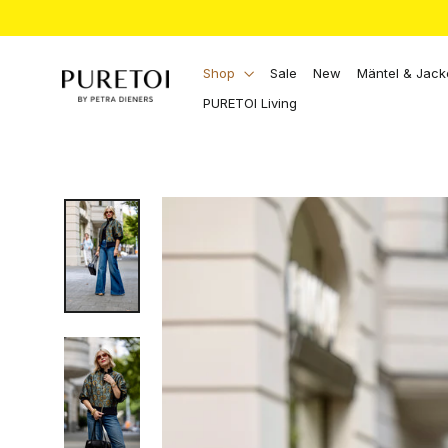
Direkt
zum
Inhalt
Shop
Sale
New
Mäntel & Jac
PURETOI Living