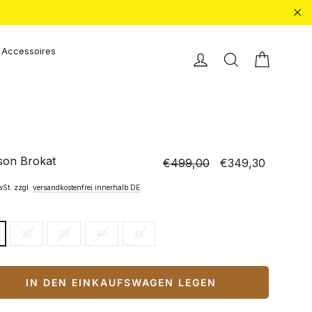
"Sc
Accessoires
Einkauf
Einloggen
Suche
son Brokat
€499,00
€349,30
Normaler
Sonderpreis
Preis
wSt. zzgl.
versandkostenfrei innerhalb DE
36
38
40
42
IN DEN EINKAUFSWAGEN LEGEN