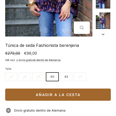
CERRAR
(ESC)
Túnica de seda Fashionista berenjena
€279,00
€99,00
Precio
Precio
normal
especial
IVA incl. y
envío gratuito dentro de Alemania
Talla
34
36
38
40
42
44
AÑADIR A LA CESTA
Envío gratuito dentro de Alemania