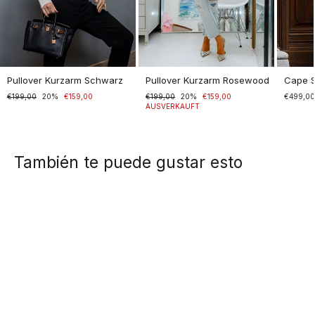
Pullover Kurzarm Schwarz
Pullover Kurzarm Rosewood
Cape 
Normaler
€199,00
Sonderpreis
20%
€159,00
Normaler
€199,00
Sonderpreis
20%
€159,00
€499,0
Preis
Preis
AUSVERKAUFT
También te puede gustar esto