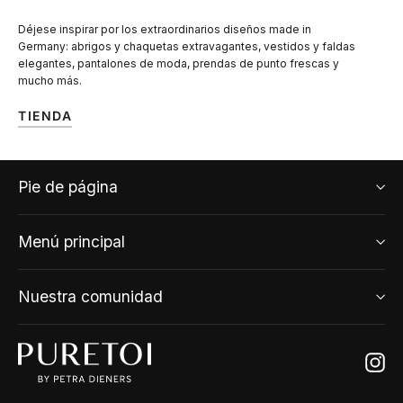
Déjese inspirar por los extraordinarios diseños made in
Germany: abrigos y chaquetas extravagantes, vestidos y faldas
elegantes, pantalones de moda, prendas de punto frescas y
mucho más.
TIENDA
Pie de página
Menú principal
Nuestra comunidad
Ins