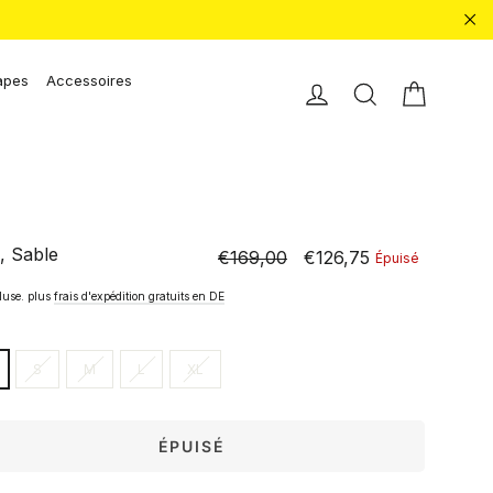
"Fe
apes
Accessoires
Chariot 
Einloggen
Recherche
, Sable
€169,00
€126,75
Épuisé
Prix
Prix
normal
spécial
luse. plus
frais d'expédition gratuits en DE
S
M
L
XL
ÉPUISÉ