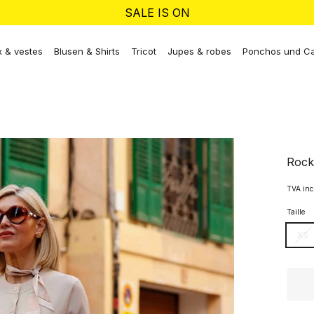
SALE IS ON
 & vestes
Blusen & Shirts
Tricot
Jupes & robes
Ponchos und C
Rock
TVA inc
Taille
XS