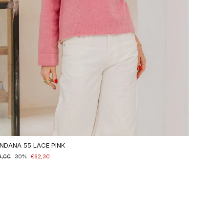
NDANA 55 LACE PINK
maler
9,00
nderpreis
30%
€62,30
is