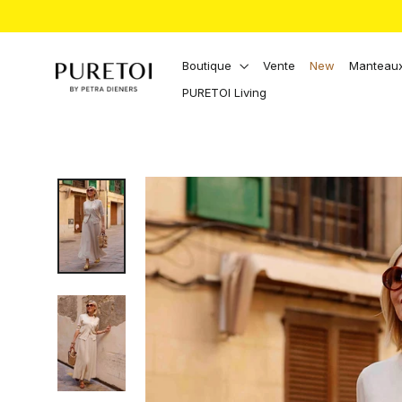
Aller
directement
au
contenu
Boutique
Vente
New
Manteaux
PURETOI Living