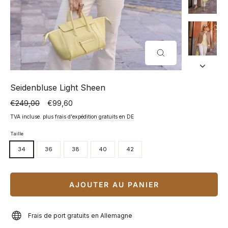
FERMER
(ESC)
Seidenbluse Light Sheen
€249,00
€99,60
Prix
Prix
normal
spécial
TVA incluse. plus
frais d'expédition gratuits en DE
Taille
34
36
38
40
42
AJOUTER AU PANIER
Frais de port gratuits en Allemagne