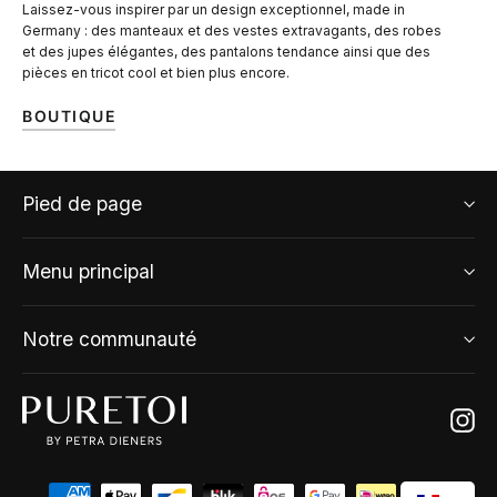
Laissez-vous inspirer par un design exceptionnel, made in
Germany : des manteaux et des vestes extravagants, des robes
et des jupes élégantes, des pantalons tendance ainsi que des
pièces en tricot cool et bien plus encore.
BOUTIQUE
Pied de page
Menu principal
Notre communauté
Ins