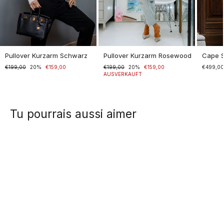
Pullover Kurzarm Schwarz
Pullover Kurzarm Rosewood
Cape 
Normaler
€199,00
Sonderpreis
20%
€159,00
Normaler
€199,00
Sonderpreis
20%
€159,00
€499,0
Preis
Preis
AUSVERKAUFT
Tu pourrais aussi aimer